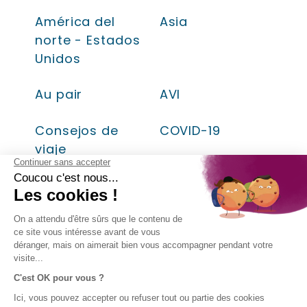
América del
Asia
norte - Estados
Unidos
Au pair
AVI
Consejos de
COVID-19
viaje
Descubrir
Destinos
favoritos
Estancias
Estudiantes
lingüísticas
Europa
Oceanía