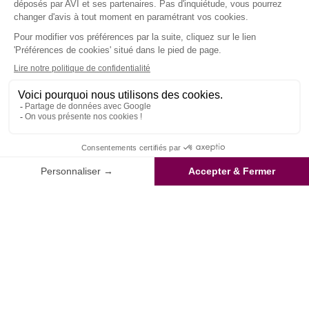
Oceanía -
Seguro de
Australia
repatriación
Seguro de viaje
Sudamerica
Tipo de viaje
Vacaciones
Viaje solidario
Vuelta al
mundo
Working
Holiday
AVISO
EMPRESA
ACCESO
¡SÍGUENOS!
LEGAL
DIRECTO
AVI en breve