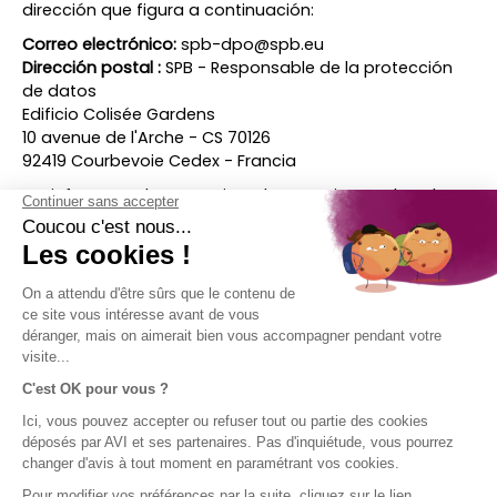
dirección que figura a continuación:
Correo electrónico:
spb-dpo@spb.eu
Dirección postal :
SPB - Responsable de la protección
de datos
Edificio Colisée Gardens
10 avenue de l'Arche - CS 70126
92419 Courbevoie Cedex - Francia
Se informa a los usuarios de que tienen derecho a
presentar una reclamación ante la Comisión Nacional
de Informática y Libertades (CNIL).
Última actualización: 5 de mayo de 2025
AVISO
EMPRESA
ACCESO
¡SÍGUENOS!
LEGAL
DIRECTO
AVI en breve
El Grupo SPB
Aviso legal
Contacto
Condiciones
Ayuda
generales de
uso