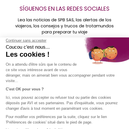
SÍGUENOS EN LAS REDES SOCIALES
Lea las noticias de SPB SAS, las alertas de los
viajeros, los consejos y trucos de trotamundos
para preparar tu viaje
Encontradnos-
en ...
AVISO
EMPRESA
ACCESO
¡SÍGUENOS!
LEGAL
DIRECTO
AVI en
breve
Aviso legal
Contacto
El Grupo
Condiciones
Ayuda
SPB
generales
de uso
Uso de
cookies
Mapa del