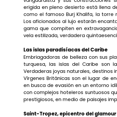
vanguardista y sus construcciones s
erigida en pleno desierto está llena d
como el famoso Burj Khalifa, la torr
Los aficionados al lujo estarán encant
gama que compiten en extravagancia,
vela estilizada, verdadera quintaesenci
Las islas paradisíacas del Caribe
Embriagadoras de belleza con sus p
turquesa, las islas del Caribe son
Verdaderas joyas naturales, destinos i
Vírgenes Británicas son el lugar de en
en busca de evasión en un entorno idí
con complejos hoteleros suntuosos que
prestigiosos, en medio de paisajes im
Saint-Tropez, epicentro del glamou