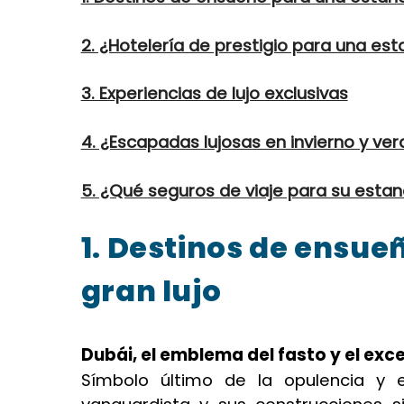
2. ¿Hotelería de prestigio para una es
3. Experiencias de lujo exclusivas
4. ¿Escapadas lujosas en invierno y ve
5. ¿Qué seguros de viaje para su esta
1. Destinos de ensue
gran lujo
Dubái, el emblema del fasto y el exc
Símbolo último de la opulencia y e