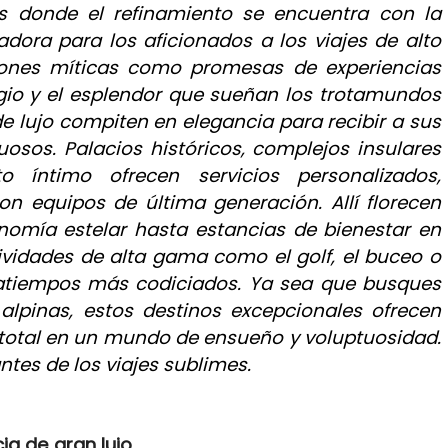
res donde el refinamiento se encuentra con la
adora para los aficionados a los viajes de alto
cciones míticas como promesas de experiencias
tigio y el esplendor que sueñan los trotamundos
e lujo compiten en elegancia para recibir a sus
osos. Palacios históricos, complejos insulares
 íntimo ofrecen servicios personalizados,
n equipos de última generación. Allí florecen
onomía estelar hasta estancias de bienestar en
ividades de alta gama como el golf, el buceo o
satiempos más codiciados. Ya sea que busques
lpinas, estos destinos excepcionales ofrecen
 total en un mundo de ensueño y voluptuosidad.
tes de los viajes sublimes.
ia de gran lujo