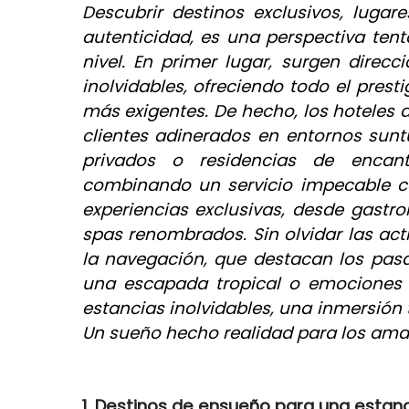
Descubrir destinos exclusivos, luga
autenticidad, es una perspectiva tent
nivel. En primer lugar, surgen dire
inolvidables, ofreciendo todo el pres
más exigentes. De hecho, los hoteles d
clientes adinerados en entornos suntu
privados o residencias de encanto
combinando un servicio impecable co
experiencias exclusivas, desde gastr
spas renombrados. Sin olvidar las act
la navegación, que destacan los pa
una escapada tropical o emociones a
estancias inolvidables, una inmersión
Un sueño hecho realidad para los aman
1. Destinos de ensueño para una estanc