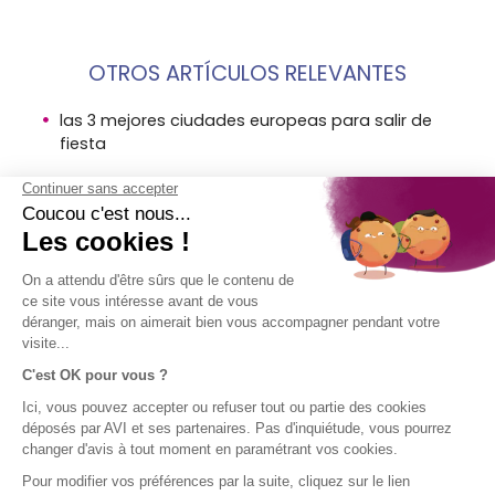
OTROS ARTÍCULOS RELEVANTES
las 3 mejores ciudades europeas para salir de
fiesta
5 destinos europeos a prueba de bolsillo de
estudiantes
viajar por europa consejos por avi seguros
AVISO
EMPRESA
ACCESO
¡SÍGUENOS!
LEGAL
DIRECTO
AVI en breve
El Grupo SPB
Aviso legal
Contacto
Condiciones
Ayuda
generales de
uso
Uso de