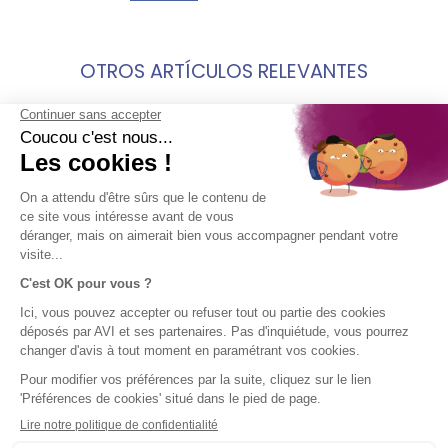
OTROS ARTÍCULOS RELEVANTES
viajar por europa consejos por avi seguros
navidad en europa 7 ciudades por avi
international
AVISO
EMPRESA
ACCESO
¡SÍGUENOS!
LEGAL
DIRECTO
AVI en breve
El Grupo SPB
Aviso legal
Contacto
Condiciones
Ayuda
generales de
uso
Uso de
cookies
Mapa del