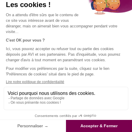
27/11/2019
Assurance voyage
En savoir plus sur AVI
Que couvre une assurance
responsabilité civile à l'étranger
L’assurance responsabilité civile est incluse dans
pratiquement toutes les assurances assistances
rapatriement et notamment dans toutes les garanties
voyage d'AVI International. Mais à quoi sert cette
garantie incontournable ?
LIRE L'ARTICLE