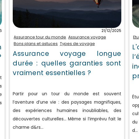
6
21/12/2025
Assurance tour du monde
Assurance voyage
Et
Bons plans et astuces
Types de voyage
n
L
Assurance voyage longue
?
l
durée : quelles garanties sont
i
vraiment essentielles ?
p
t
s
Partir pour un tour du monde est souvent
e
Étu
l’aventure d’une vie : des paysages magnifiques,
s
op
des expériences humaines inoubliables, des
cu
découvertes culturelles… Même si l’imprévu fait le
du
charme d&rs...
d...