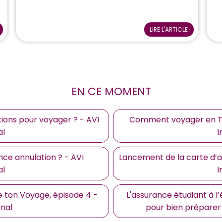
LIRE L'ARTICLE
EN CE MOMENT
ations pour voyager ? - AVI
Comment voyager en Thaï
al
I
nce annulation ? - AVI
Lancement de la carte d’as
al
I
e ton Voyage, épisode 4 -
L'assurance étudiant à l
onal
pour bien préparer 