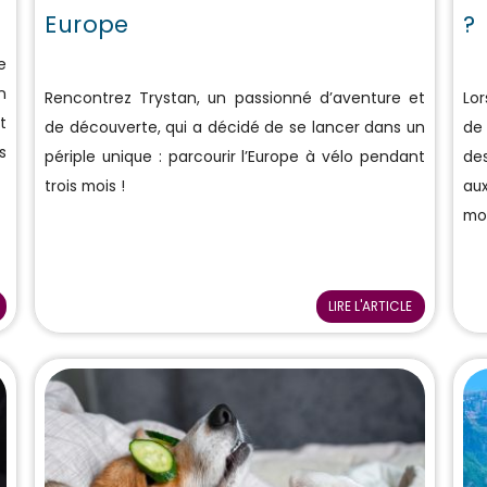
Europe
?
e
n
Rencontrez Trystan, un passionné d’aventure et
Lor
t
de découverte, qui a décidé de se lancer dans un
de
s
périple unique : parcourir l’Europe à vélo pendant
des
trois mois !
au
mon
LIRE L'ARTICLE