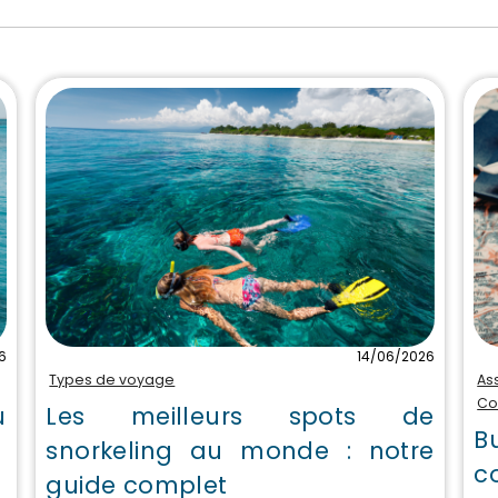
6
14/06/2026
Types de voyage
As
Co
u
Les meilleurs spots de
B
snorkeling au monde : notre
c
guide complet