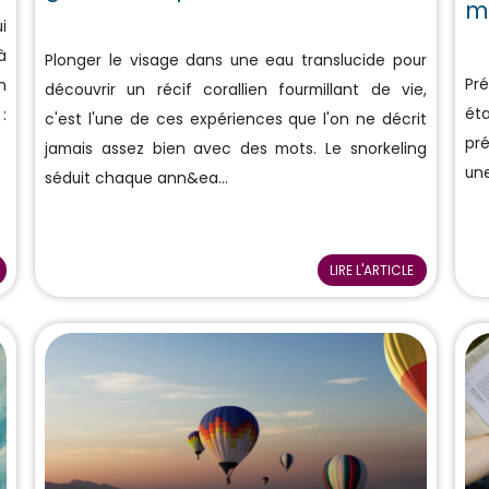
m
i
à
Plonger le visage dans une eau translucide pour
Pr
n
découvrir un récif corallien fourmillant de vie,
éta
:
c'est l'une de ces expériences que l'on ne décrit
pr
jamais assez bien avec des mots. Le snorkeling
une
séduit chaque ann&ea...
LIRE L'ARTICLE