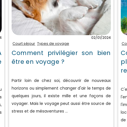
4
02/01/2024
Court séjour
Types de voyage
Co
A
Comment privilégier son bien
C
e
être en voyage ?
p
r
Partir loin de chez soi, découvrir de nouveaux
horizons ou simplement changer d'air le temps de
u
C'e
quelques jours, il existe mille et une façons de
s
l'
voyager. Mais le voyage peut aussi être source de
,
l'i
stress et de mésaventures ...
s
loc
de 