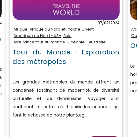
4
07/02/2024
Afrique
Afrique du Nord et Proche Orient
Af
Amérique du Nord - USA
Asie
Oc
s
Assurance tour du monde
Océanie - Australie
O
Tour du Monde : Exploration
des métropoles
Le
s
hor
s
Les grandes métropoles du monde offrent un
pa
f
condensé fascinant de modernité, de diversité
ens
e
culturelle et de dynamisme. Voyager d'un
continent à l'autre, c'est saisir les nuances qui
font la richesse de notre plan&eg...