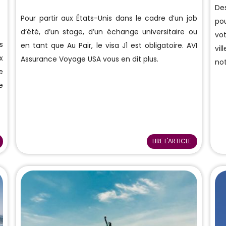
De
Pour partir aux États-Unis dans le cadre d’un job
po
d’été, d’un stage, d’un échange universitaire ou
vot
s
en tant que Au Pair, le visa J1 est obligatoire. AVI
vil
x
Assurance Voyage USA vous en dit plus.
no
e
e
LIRE L'ARTICLE