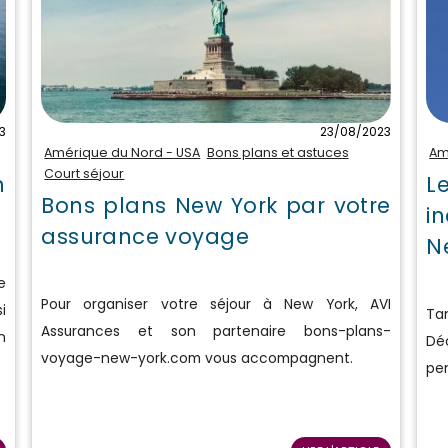
3
23/08/2023
Amérique du Nord - USA
Bons plans et astuces
Am
Court séjour
n
L
Bons plans New York par votre
i
assurance voyage
N
e
Pour organiser votre séjour à New York, AVI
i
Ta
Assurances et son partenaire bons-plans-
n
Déc
voyage-new-york.com vous accompagnent.
pen