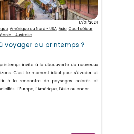
17/01/2024
rique
Amérique du Nord - USA
Asie
Court séjour
éanie - Australie
ù voyager au printemps ?
 printemps invite à la découverte de nouveaux
izons. C'est le moment idéal pour s'évader et
rtir à la rencontre de paysages colorés et
oleillés. L'Europe, l'Amérique, l'Asie ou encor...