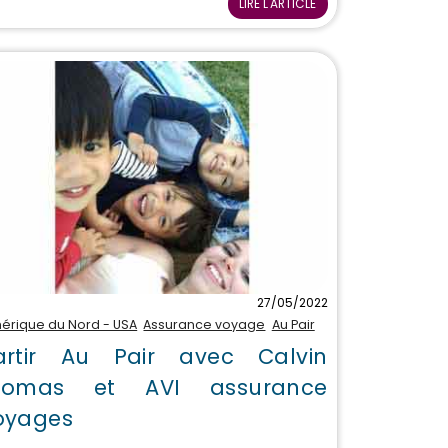
LIRE L'ARTICLE
27/05/2022
érique du Nord - USA
Assurance voyage
Au Pair
artir Au Pair avec Calvin
homas et AVI assurance
oyages