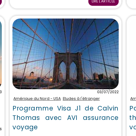
LIRE L'ARTICLE
3
03/07/2022
Amérique du Nord - USA
Etudes à l'étranger
Am
Programme Visa J1 de Calvin
P
Thomas avec AVI assurance
t
voyage
v
s