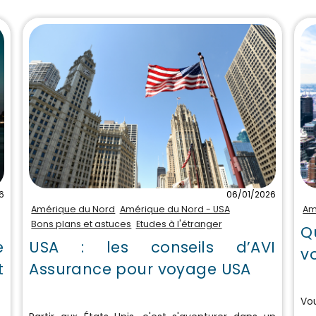
6
06/01/2026
Amérique du Nord
Amérique du Nord - USA
Am
Bons plans et astuces
Etudes à l'étranger
Q
e
USA : les conseils d’AVI
v
t
Assurance pour voyage USA
Vou