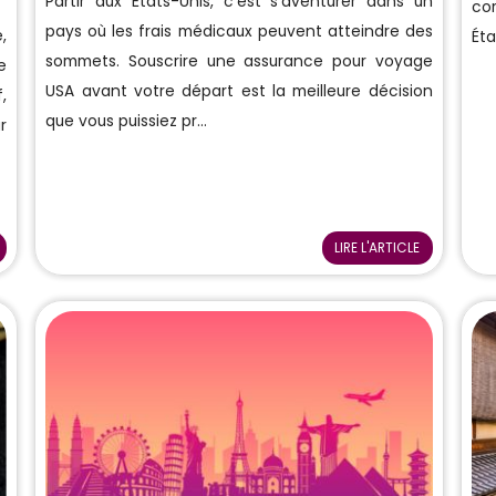
Partir aux États-Unis, c'est s'aventurer dans un
co
pays où les frais médicaux peuvent atteindre des
,
Éta
sommets. Souscrire une assurance pour voyage
e
USA avant votre départ est la meilleure décision
,
que vous puissiez pr...
r
LIRE L'ARTICLE