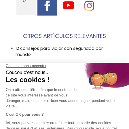
en ...
OTROS ARTÍCULOS RELEVANTES
12 consejos para viajar con seguridad por
mundo
viajar por america latina consejos por avi
seguros
viajar por europa consejos por avi seguros
AVISO
EMPRESA
ACCESO
¡SÍGUENOS!
LEGAL
DIRECTO
AVI en breve
El Grupo SPB
Aviso legal
Contacto
Condiciones
Ayuda