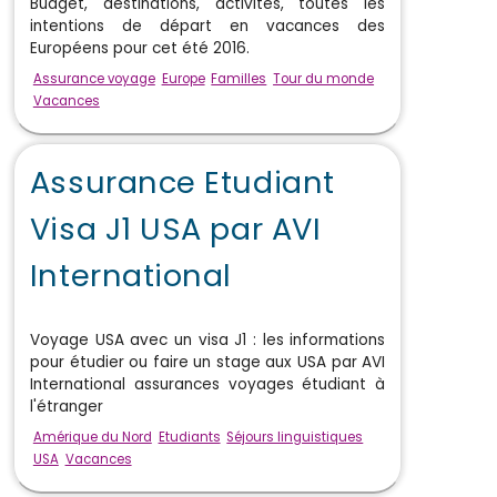
Budget, destinations, activités, toutes les
intentions de départ en vacances des
Européens pour cet été 2016.
Assurance voyage
Europe
Familles
Tour du monde
Vacances
Assurance Etudiant
Visa J1 USA par AVI
International
Voyage USA avec un visa J1 : les informations
pour étudier ou faire un stage aux USA par AVI
International assurances voyages étudiant à
l'étranger
Amérique du Nord
Etudiants
Séjours linguistiques
USA
Vacances