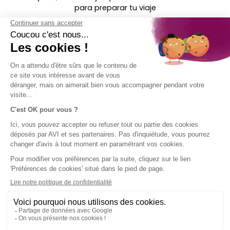
para preparar tu viaje
Encontradnos-
en ...
AVISO
EMPRESA
ACCESO
¡SÍGUENOS!
LEGAL
DIRECTO
AVI en breve
El Grupo SPB
Aviso legal
Contacto
Condiciones
Ayuda
generales de
uso
Uso de
cookies
Mapa del
sitio de AVI
International
Política de
privacidad