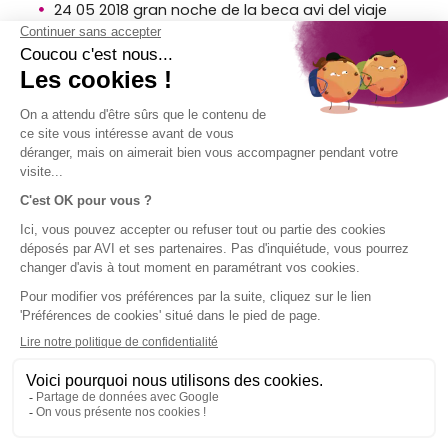
24 05 2018 gran noche de la beca avi del viaje
solidario
beca avi del viaje solidario 2018 una estupa en
langtang
AVISO
EMPRESA
ACCESO
¡SÍGUENOS!
LEGAL
DIRECTO
AVI en breve
El Grupo SPB
Aviso legal
Contacto
Condiciones
Ayuda
generales de
uso
Uso de
cookies
Mapa del
sitio de AVI
International
Política de
privacidad