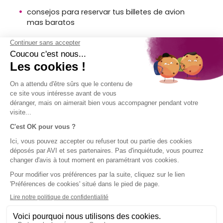
consejos para reservar tus billetes de avion
mas baratos
12 consejos para viajar con seguridad por
mundo
como mantenerse sano durante un viaje
AVISO
EMPRESA
ACCESO
¡SÍGUENOS!
LEGAL
DIRECTO
AVI en breve
El Grupo SPB
Aviso legal
Contacto
Condiciones
Ayuda
generales de
uso
Uso de
cookies
Mapa del
sitio de AVI
International