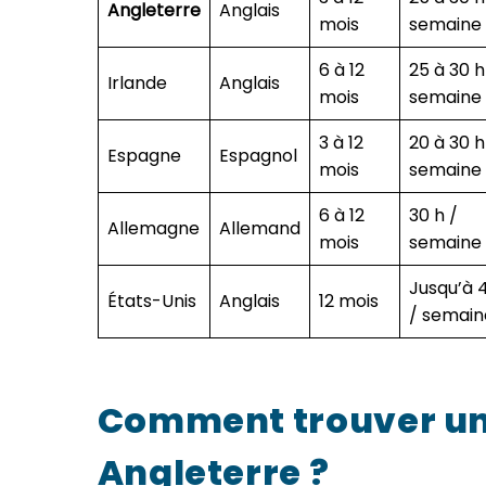
Angleterre
Anglais
mois
semaine
6 à 12
25 à 30 h
Irlande
Anglais
mois
semaine
3 à 12
20 à 30 h
Espagne
Espagnol
mois
semaine
6 à 12
30 h /
Allemagne
Allemand
mois
semaine
Jusqu’à 
États-Unis
Anglais
12 mois
/ semain
Comment trouver u
Angleterre
?