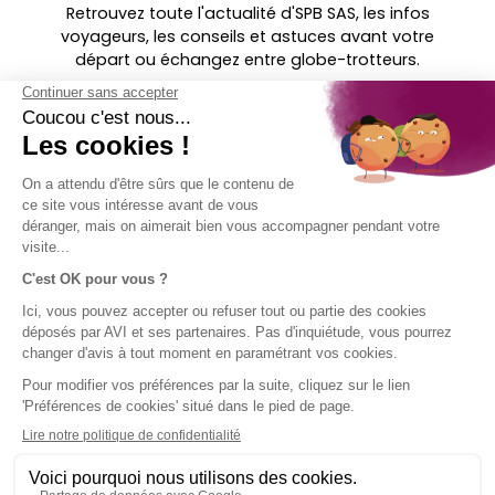
Retrouvez toute l'actualité d'SPB SAS, les infos
voyageurs, les conseils et astuces avant votre
départ ou échangez entre globe-trotteurs.
Retrouvez-
nous sur ...
MENTIONS
SOCIÉTÉ
ACCÈS
SUIVEZ-
LÉGALES
DIRECT
NOUS !
AVI
Assurance
Mentions
Contact
voyage en
légales AVI
Aide
bref
Conditions
Groupe SPB
générales
d'utilisation
Politique
d'utilisation
des cookies
Plan du site