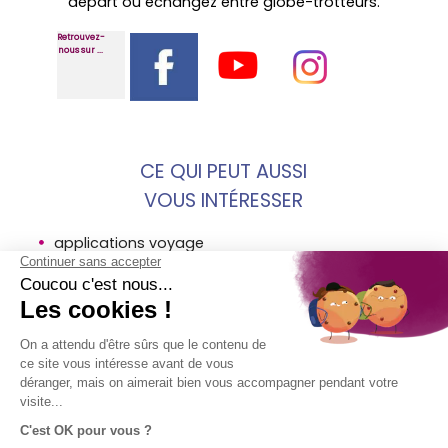
départ ou échangez entre globe-trotteurs.
Retrouvez-
nous sur ...
CE QUI PEUT AUSSI
VOUS INTÉRESSER
applications voyage
communiquer en voyage
faq assurance voyage
MENTIONS
SOCIÉTÉ
ACCÈS
SUIVEZ-
LÉGALES
DIRECT
NOUS !
AVI
Assurance