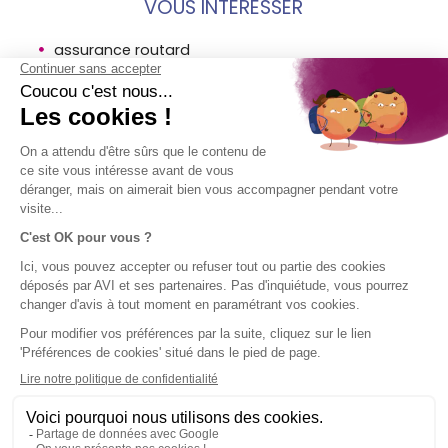
VOUS INTÉRESSER
assurance routard
assurance etudes etranger
assurance au pair etranger
MENTIONS
SOCIÉTÉ
ACCÈS
SUIVEZ-
LÉGALES
DIRECT
NOUS !
AVI
Assurance
Mentions
Contact
voyage en
légales AVI
Aide
bref
Conditions
Groupe SPB
générales
d'utilisation
Politique
d'utilisation
des cookies
Plan du site
Politique de