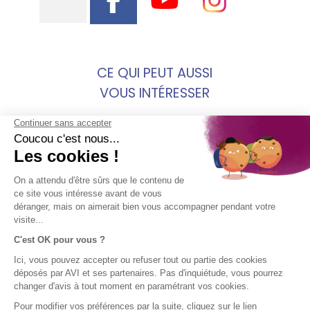
CE QUI PEUT AUSSI
VOUS INTÉRESSER
erasmus a madrid la ville qui vous fera tomber
amoureux de
qu est ce que l assurance voyage
MENTIONS
SOCIÉTÉ
ACCÈS
SUIVEZ-
LÉGALES
DIRECT
NOUS !
AVI
Assurance
Mentions
Contact
voyage en
légales AVI
Aide
bref
Conditions
Groupe SPB
générales