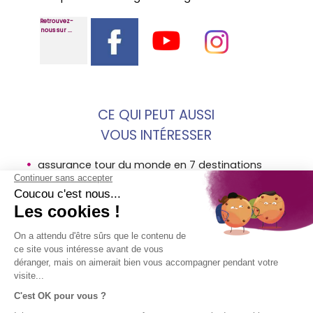
Retrouvez-
nous sur ...
CE QUI PEUT AUSSI
VOUS INTÉRESSER
assurance tour du monde en 7 destinations
projet voyage connais ta maison amerique
assurance vacances cuba avi
MENTIONS
SOCIÉTÉ
ACCÈS
SUIVEZ-
LÉGALES
DIRECT
NOUS !
AVI
Assurance
Mentions
Contact