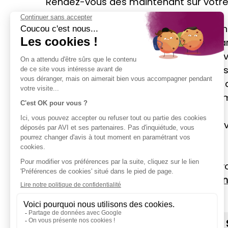
Rendez-vous dès maintenant sur votre
Lorsque les justificatifs demandés 
sera traité dans les meilleurs délais pa
A tout moment, vous pouvez suivre l'év
rubrique
«
Mes demandes
»
sur votre E
Vous avez également la possibilité 
d'échanger avec notre Service des R
Découvrez sans plus attendre les nouv
en vous connectant :
J'Y VAIS
Vous avez des questions relatives à v
clientèle par email à
contact-fr@avi-in
MENTIONS LÉGALES