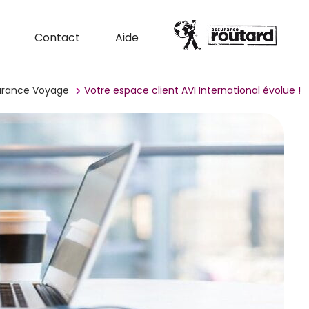
Contact
Aide
surance Voyage
​Votre espace client AVI International évolue !