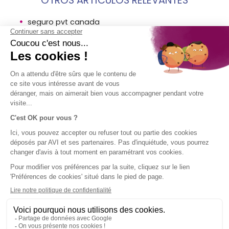
OTROS ARTÍCULOS RELEVANTES
seguro pvt canada
whv pvt en argentina con el seguro de viaje avi
viaje pvt working holiday
AVISO
EMPRESA
ACCESO
¡SÍGUENOS!
LEGAL
DIRECTO
AVI en breve
El Grupo SPB
Aviso legal
Contacto
Condiciones
Ayuda
generales de
uso
Uso de
cookies
Mapa del
sitio de AVI
International
Política de