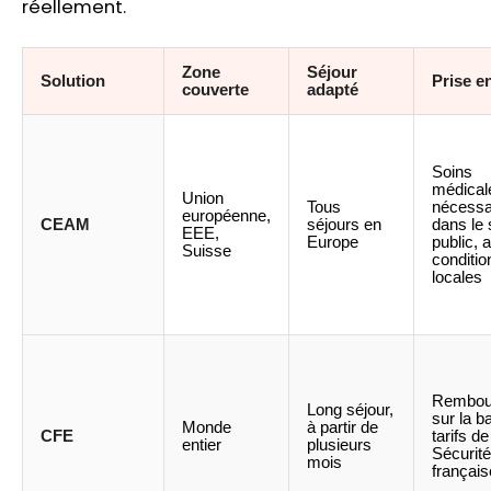
réellement.
Zone
Séjour
Solution
Prise e
couverte
adapté
Soins
médical
Union
Tous
nécessa
européenne,
CEAM
séjours en
dans le 
EEE,
Europe
public, 
Suisse
conditio
locales
Rembou
Long séjour,
sur la b
Monde
à partir de
CFE
tarifs de
entier
plusieurs
Sécurité
mois
français