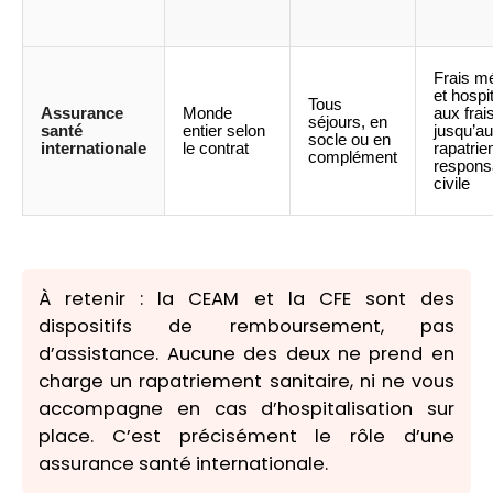
Frais m
et hospi
Tous
Assurance
Monde
aux frai
séjours, en
santé
entier selon
jusqu’au
socle ou en
internationale
le contrat
rapatrie
complément
responsa
civile
À retenir : la CEAM et la CFE sont des
dispositifs de remboursement, pas
d’assistance. Aucune des deux ne prend en
charge un rapatriement sanitaire, ni ne vous
accompagne en cas d’hospitalisation sur
place. C’est précisément le rôle d’une
assurance santé internationale.