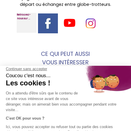
départ ou échangez entre globe-trotteurs.
Retrouvez-
nous sur ...
CE QUI PEUT AUSSI
VOUS INTÉRESSER
faq assurance voyage
presentation avi international
MENTIONS
SOCIÉTÉ
ACCÈS
SUIVEZ-
LÉGALES
DIRECT
NOUS !
AVI
Assurance
Mentions
Contact
voyage en
légales AVI
Aide