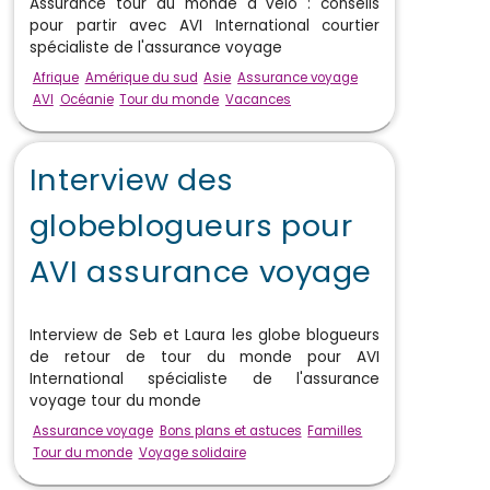
Assurance tour du monde à vélo : conseils
pour partir avec AVI International courtier
spécialiste de l'assurance voyage
Afrique
Amérique du sud
Asie
Assurance voyage
AVI
Océanie
Tour du monde
Vacances
Interview des
globeblogueurs pour
AVI assurance voyage
Interview de Seb et Laura les globe blogueurs
de retour de tour du monde pour AVI
International spécialiste de l'assurance
voyage tour du monde
Assurance voyage
Bons plans et astuces
Familles
Tour du monde
Voyage solidaire