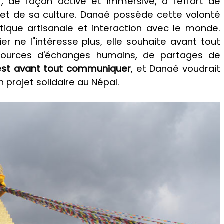
r, de façon active et immersive, à l'effort de
r et de sa culture. Danaé possède cette volonté
atique artisanale et interaction avec le monde.
er ne l''intéresse plus, elle souhaite avant tout
sources d'échanges humains, de partages de
'est avant tout communiquer
, et Danaé voudrait
 projet solidaire au Népal.