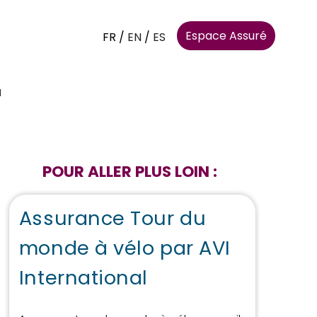
Espace Assuré
FR
/
EN
/
ES
I
POUR ALLER PLUS LOIN :
Assurance Tour du
monde à vélo par AVI
International