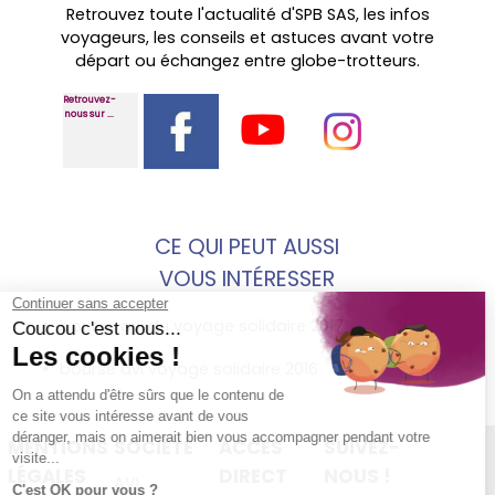
Retrouvez toute l'actualité d'SPB SAS, les infos
voyageurs, les conseils et astuces avant votre
départ ou échangez entre globe-trotteurs.
Retrouvez-
nous sur ...
CE QUI PEUT AUSSI
VOUS INTÉRESSER
bourse avi du voyage solidaire 2017
bourse avi voyage solidaire 2016
MENTIONS
SOCIÉTÉ
ACCÈS
SUIVEZ-
LÉGALES
DIRECT
NOUS !
AVI