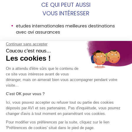
CE QUI PEUT AUSSI
VOUS INTÉRESSER
etudes internationales meilleures destinations
avec avi assurances
assurance visaj1 etudiant usa
entretien pour le visa etudiant americain
conseils d avi
MENTIONS
SOCIÉTÉ
ACCÈS
SUIVEZ-
LÉGALES
DIRECT
NOUS !
AVI
Assurance
Mentions
Contact
voyage en
légales AVI
Aide
bref
Conditions
Groupe SPB
générales
d'utilisation
Politique