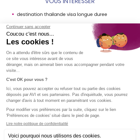
VOUS INTÉRESSER
destination thailande visa longue duree
ou feter saint patrick 2018 avi assurance
rapatriement
destination argentine assurance voyage pvt avi
MENTIONS
SOCIÉTÉ
ACCÈS
SUIVEZ-
LÉGALES
DIRECT
NOUS !
AVI
Assurance
Mentions
Contact
voyage en
légales AVI
Aide
bref
Conditions
Groupe SPB
générales
d'utilisation
Politique
d'utilisation
des cookies
Plan du site