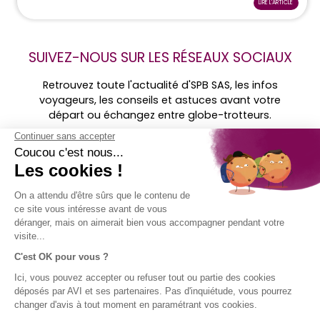
LIRE L'ARTICLE
SUIVEZ-NOUS SUR LES RÉSEAUX SOCIAUX
Retrouvez toute l'actualité d'SPB SAS, les infos
voyageurs, les conseils et astuces avant votre
départ ou échangez entre globe-trotteurs.
Retrouvez-
nous sur ...
MENTIONS
SOCIÉTÉ
ACCÈS
SUIVEZ-
LÉGALES
DIRECT
NOUS !
AVI
Assurance
Mentions
Contact
voyage en
légales AVI
Aide
bref
Conditions
Groupe SPB
générales