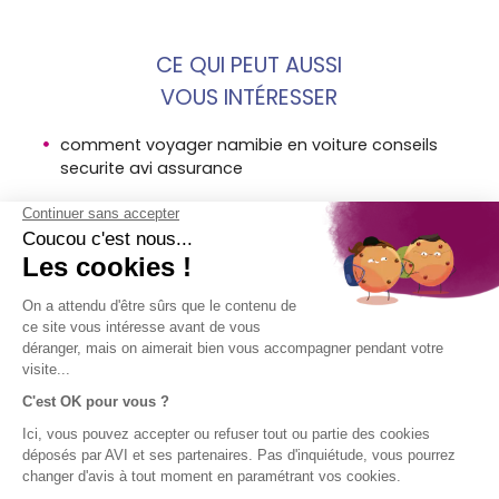
CE QUI PEUT AUSSI
VOUS INTÉRESSER
comment voyager namibie en voiture conseils
securite avi assurance
preparer vacances etranger avec assurance avi
points forts assurance rapatriement avec avi
international
MENTIONS
SOCIÉTÉ
ACCÈS
SUIVEZ-
LÉGALES
DIRECT
NOUS !
AVI
Assurance
Mentions
Contact
voyage en
légales AVI
Aide
bref
Conditions
Groupe SPB
générales