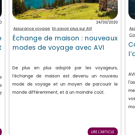
0
24/03/2020
Assurance voyage
En savoir plus sur AVI
As
Co
e
Échange de maison : nouveaux
C
t
modes de voyage avec AVI
l
De plus en plus adopté par les voyageurs,
AV
l’échange de maison est devenu un nouveau
e
l'
mode de voyage et un moyen de parcourir le
e
mei
monde différemment, et à un moindre coût.
f
vo
mo
LIRE L'ARTICLE