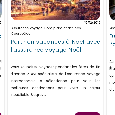
9
15/12/2019
Assurance voyage
Bons plans et astuces
As
Court séjour
c
D
Partir en vacances à Noël avec
l
l'assurance voyage Noël
I
Au 
Vous souhaitez voyager pendant les fêtes de fin
t
Éta
d’année ? AVI spécialiste de l'assurance voyage
s
qu
internationale a sélectionné pour vous les
mo
meilleures destinations pour vivre un séjour
dit
inoubliable &agrav...