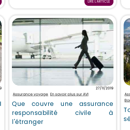
LIRE L'ARTICLE
9
27/11/2019
Assurance voyage
En savoir plus sur AVI
As
Bo
I
Que couvre une assurance
T
responsabilité civile à
s
l'étranger