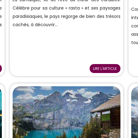
e
Célèbre pour sa culture « rasta » et ses paysages
Co
e
paradisiaques, le pays regorge de bien des trésors
in
s
cachés, à découvrir...
co
as
tou
LIRE L'ARTICLE