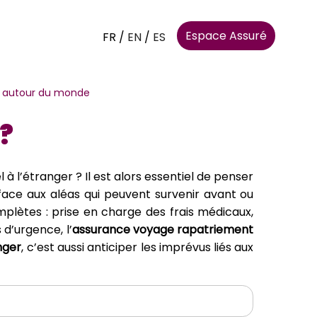
Espace Assuré
FR
/
EN
/
ES
t autour du monde
?
l’étranger ? Il est alors essentiel de penser
ace aux aléas qui peuvent survenir avant ou
mplètes : prise en charge des frais médicaux,
d’urgence, l’
assurance voyage rapatriement
nger
, c’est aussi anticiper les imprévus liés aux