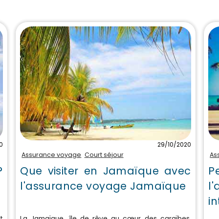
0
29/10/2020
Assurance voyage
Court séjour
As
?
Que visiter en Jamaïque avec
P
l'assurance voyage Jamaïque
l
i
t
La Jamaïque, île de rêve au cœur des caraïbes.