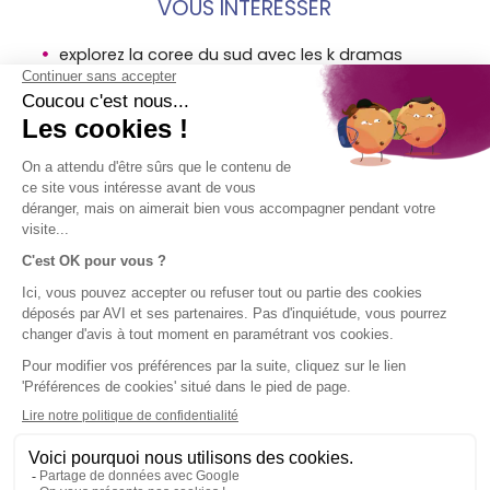
VOUS INTÉRESSER
explorez la coree du sud avec les k dramas
top 6 des destinations dupes
a la decouverte des merveilles de la thailande
MENTIONS
SOCIÉTÉ
ACCÈS
SUIVEZ-
LÉGALES
DIRECT
NOUS !
AVI
Assurance
Mentions
Contact
voyage en
légales AVI
Aide
bref
Conditions
Groupe SPB
générales
d'utilisation
Politique
d'utilisation
des cookies
Plan du site
Politique de