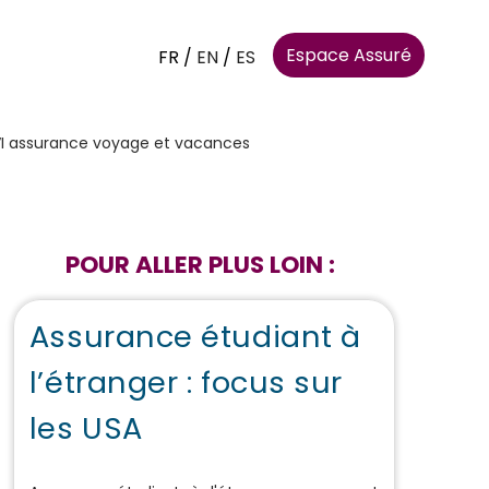
Espace Assuré
FR
/
EN
/
ES
'AVI assurance voyage et vacances
POUR ALLER PLUS LOIN :
Assurance étudiant à
l’étranger : focus sur
les USA