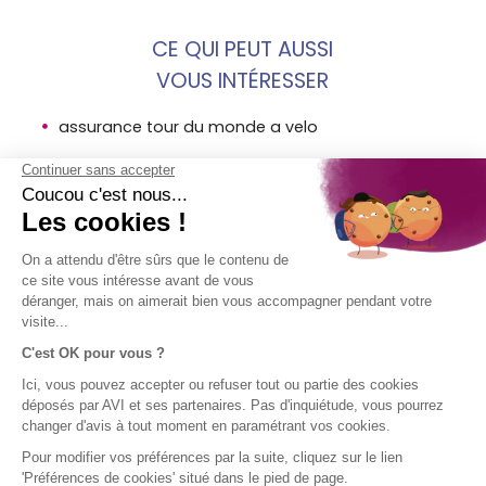
CE QUI PEUT AUSSI
VOUS INTÉRESSER
assurance tour du monde a velo
annee sabbatique coupure temporelle avec avi
assurances
tandem world tour avi assurances
MENTIONS
SOCIÉTÉ
ACCÈS
SUIVEZ-
LÉGALES
DIRECT
NOUS !
AVI
Assurance
Mentions
Contact
voyage en
légales AVI
Aide
bref
Conditions
Groupe SPB
générales
d'utilisation