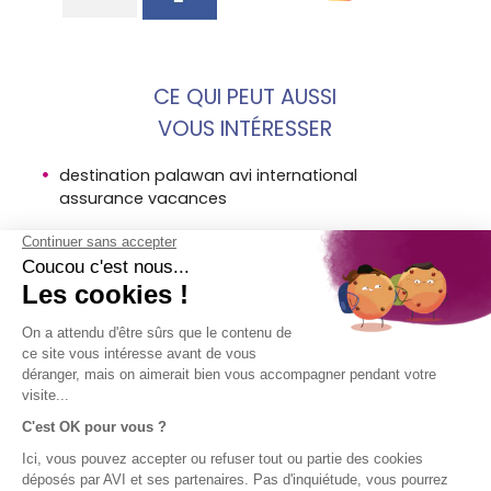
CE QUI PEUT AUSSI
VOUS INTÉRESSER
destination palawan avi international
assurance vacances
pourquoi souscrire a une assurance annulation
quels documents utiles pour annuler son
voyage
MENTIONS
SOCIÉTÉ
ACCÈS
SUIVEZ-
LÉGALES
DIRECT
NOUS !
AVI
Assurance
Mentions
Contact
voyage en
légales AVI
Aide
bref