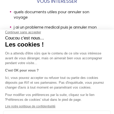
VOUS INTÉRESSER
quels documents utiles pour annuler son
voyage
j ai un probleme medical puis je annuler mon
voyage
pourquoi souscrire a une assurance annulation
MENTIONS
SOCIÉTÉ
ACCÈS
SUIVEZ-
LÉGALES
DIRECT
NOUS !
AVI
Assurance
Mentions
Contact
voyage en
légales AVI
Aide
bref
Conditions
Groupe SPB
générales
d'utilisation
Politique
d'utilisation
des cookies