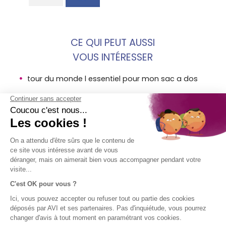
CE QUI PEUT AUSSI
VOUS INTÉRESSER
tour du monde l essentiel pour mon sac a dos
voyage longue duree tour du monde en 275
jours
un tour du monde en famille c est possible
MENTIONS
SOCIÉTÉ
ACCÈS
SUIVEZ-
LÉGALES
DIRECT
NOUS !
AVI
Assurance
Mentions
Contact
voyage en
légales AVI
Aide
bref
Conditions
Groupe SPB
générales