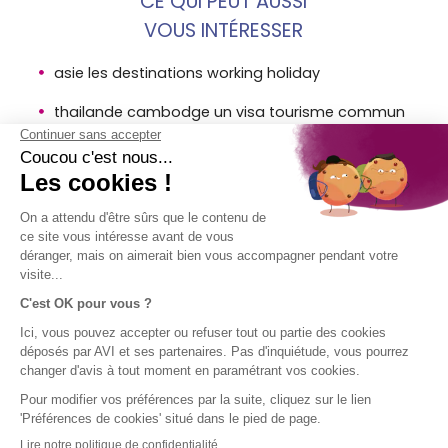
CE QUI PEUT AUSSI
VOUS INTÉRESSER
asie les destinations working holiday
thailande cambodge un visa tourisme commun
fin 2017
cambodge incontournables avi assurance
voyage
MENTIONS
SOCIÉTÉ
ACCÈS
SUIVEZ-
LÉGALES
DIRECT
NOUS !
AVI
Assurance
Mentions
Contact
voyage en
légales AVI
Aide
bref
Conditions
Groupe SPB
générales
d'utilisation
Politique
d'utilisation